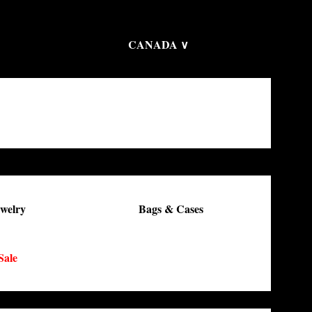
CANADA ∨
welry
Bags & Cases
Sale